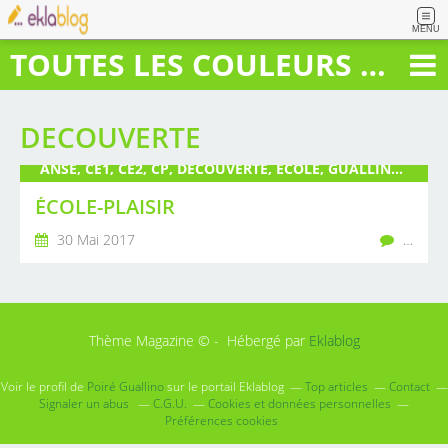
MENU
TOUTES LES COULEURS DU BONHEUR
DECOUVERTE
ANSE, CE1, CE2, CP, DÉCOUVERTE, ÉCOLE, GUALLINO, LECTURE, LECTURE-RENCONTRE, LIVRE, PEINTURE, PLAISIR, POIRÉ, RENCONTRE, SCULPTURE
ÉCOLE-PLAISIR
30 Mai 2017
…
Thème Magazine © - Hébergé par
Eklablog
Voir le profil de
Poiré Guallino
sur le portail Eklablog
Top articles
Contact
Signaler un abus
C.G.U.
Cookies et données personnelles
Préférences cookies