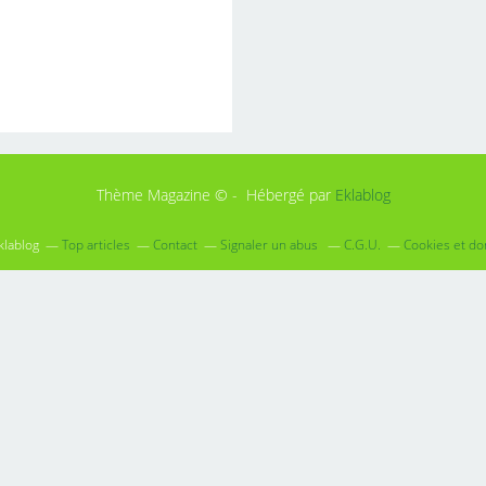
Thème Magazine © - Hébergé par
Eklablog
klablog
Top articles
Contact
Signaler un abus
C.G.U.
Cookies et d