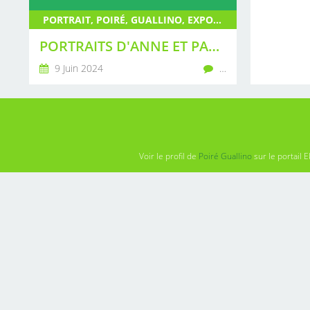
PORTRAIT, POIRÉ, GUALLINO, EXPOSITION, PEINTURE, SCULPTURE, LIVRE
PORTRAITS D'ANNE ET PATRICK
9 Juin 2024
…
Voir le profil de
Poiré Guallino
sur le portail E