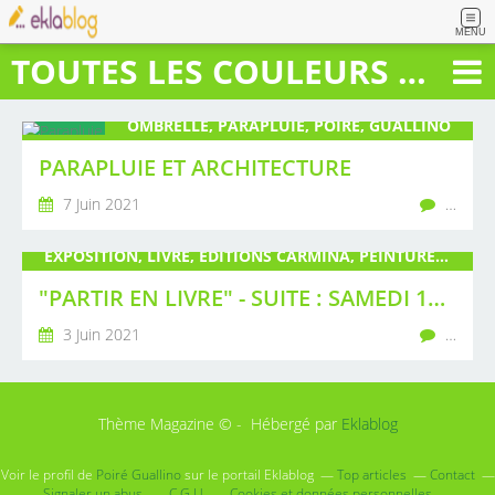
MENU
TOUTES LES COULEURS DU BONHEUR
OMBRELLE, PARAPLUIE, POIRÉ, GUALLINO
PARAPLUIE ET ARCHITECTURE
7 Juin 2021
…
EXPOSITION, LIVRE, ÉDITIONS CARMINA, PEINTURE, SCULPTURE
"PARTIR EN LIVRE" - SUITE : SAMEDI 10 JUILLET
3 Juin 2021
…
Thème Magazine © - Hébergé par
Eklablog
Voir le profil de
Poiré Guallino
sur le portail Eklablog
Top articles
Contact
Signaler un abus
C.G.U.
Cookies et données personnelles