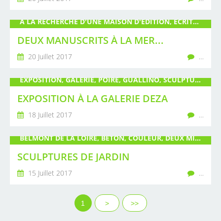
À LA RECHERCHE D'UNE MAISON D'ÉDITION, ÉCRITURE, ÉDITION, FIN, GUALLINO, LE JEU DE DOMINOS, MANUSCRIT, MINEURS ISOLÉS, POIRÉ, ROMAN, TÉMOIGNAGE
DEUX MANUSCRITS À LA MER...
20 Juillet 2017
…
EXPOSITION, GALERIE, POIRÉ, GUALLINO, SCULPTURE
EXPOSITION À LA GALERIE DEZA
18 Juillet 2017
…
BELMONT DE LA LOIRE, BÉTON, COULEUR, DEUX MILLE CŒURS, GUALLINO, JARDIN, PIERRE RECONSTITUÉE, POIRÉ, SCULPTURE, VÉGÉTATION, VERRE
SCULPTURES DE JARDIN
15 Juillet 2017
…
1
>
>>