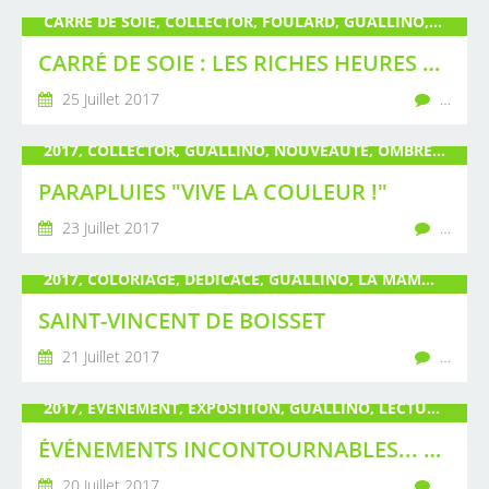
CARRÉ DE SOIE, COLLECTOR, FOULARD, GUALLINO, LES RICHES HEURES AUX SEPT COEURS, NUAGE, OMBRELLE, PARAPLUIE, PEINTURE, POIRÉ, SOIE, TIRAGE LIMITÉ
CARRÉ DE SOIE : LES RICHES HEURES AUX SEPT CŒURS
25 Juillet 2017
…
2017, COLLECTOR, GUALLINO, NOUVEAUTÉ, OMBRELLE, PARAPLUIE, PARAPLUIE DROIT, PIÈCE RARE, PIGANIOL, POIRÉ, TIRAGE LIMITÉ, VIVE LA COULEUR
PARAPLUIES "VIVE LA COULEUR !"
23 Juillet 2017
…
2017, COLORIAGE, DÉDICACE, GUALLINO, LA MAMMOGRAPHIE, LIVRE, MALALA, POIRÉ, SAINT-VINCENT DE BOISSET, SALON DE L'ÉCRIT, SIGNATURE
SAINT-VINCENT DE BOISSET
21 Juillet 2017
…
2017, ÉVÉNEMENT, EXPOSITION, GUALLINO, LECTURE, LIVRE, PEINTURE, POIRÉ, RENCONTRE, ROANNE, SCULPTURE, VERNISSAGE
ÉVÉNEMENTS INCONTOURNABLES... BIENTÔT !
20 Juillet 2017
…