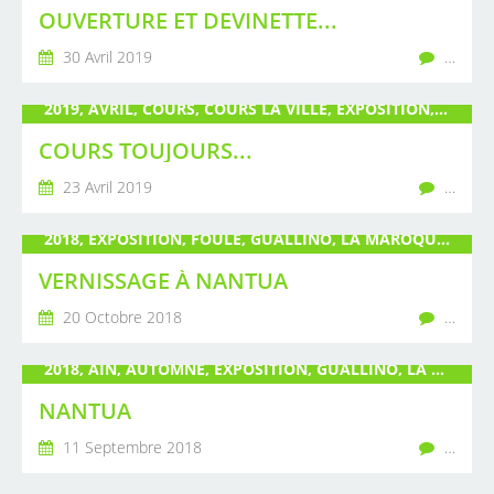
OUVERTURE ET DEVINETTE...
30 Avril 2019
…
2019, AVRIL, COURS, COURS LA VILLE, EXPOSITION, GUALLINO, INSTALLATION, MAI, OMBRELLE, PARAPLUIE, PEINTURE, POIRÉ, SCULPTURE, VERNISSAGE
COURS TOUJOURS...
23 Avril 2019
…
2018, EXPOSITION, FOULE, GUALLINO, LA MAROQUINERIE, LIVRE, NANTUA, OCTOBRE, PARAPLUIE, PEINTURE, PLAID, POIRÉ, SCULPTURE, SOIE, VERNISSAGE
VERNISSAGE À NANTUA
20 Octobre 2018
…
2018, AIN, AUTOMNE, EXPOSITION, GUALLINO, LA MAROQUINERIE, NANTUA, POIRÉ, VERNISSAGE
NANTUA
11 Septembre 2018
…