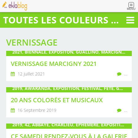
MENU
TOUTES LES COULEURS DU BONHEUR
VERNISSAGE
2021, BIENNALE, EXPOSITON, GUALLINO, MARCIGNY, PEINTURE, POIRÉ, SCULPTURE, VERNISSAGE
VERNISSAGE MARCIGNY 2021
12 Juillet 2021
…
2019, AWARANDA, EXPOSITION, FESTIVAL, FÊTE, GUALLINO, IGUERANDE, LIVRE, MUSIQUE, PARAPLUIE, POIRÉ, SAÔNE ET LOIRE, SCULPTURE, TOILE, VERNISSAGE
20 ANS COLORÉS ET MUSICAUX
16 Septembre 2019
…
2019, 42, ABBAYE, CHARLIEU, ÉPHÉMÈRE, EXPOSITION, FÊTE DES PÈRES, GALERIE, GUALLINO, LOIRE, PLEIN LES YEUX, POIRÉ, VERNISSAGE
CE SAMEDI RENDEZ-VOUS À LA GALERIE