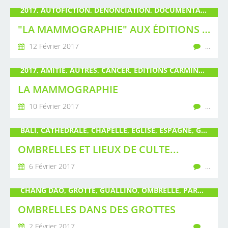
2017, AUTOFICTION, DÉNONCIATION, DOCUMENTAIRE, ÉDITIONS CARMINA, ÉMOTION, GUALLINO, HUMOUR, LA MAMMOGRAPHIE, POIRÉ, PUBLICATION, ROMAN, SANTÉ
"LA MAMMOGRAPHIE" AUX ÉDITIONS CARMINA
12 Février 2017
…
2017, AMITIÉ, AUTRES, CANCER, ÉDITIONS CARMINA, ÉMOTION, GUALLINO, LA MAMMOGRAHIE, PEUR, POIRÉ, PUBLICATION, RIRE, ROMAN, TÉMOIGNAGE
LA MAMMOGRAPHIE
10 Février 2017
…
BALI, CATHÉDRALE, CHAPELLE, ÉGLISE, ESPAGNE, GUALLINO, INFLUENCE BIRMANE, MAGUELONE, OMBRELLE, PARAPLUIE, POIRÉ, SYNAGOGUE, TEMPLE, THAÏLANDE, VINAROS
OMBRELLES ET LIEUX DE CULTE...
6 Février 2017
…
CHANG DAO, GROTTE, GUALLINO, OMBRELLE, PARAPLUIE, PARIS LUMIÈRE CAPITALE, POIRÉ, THAÏLANDE
OMBRELLES DANS DES GROTTES
2 Février 2017
…