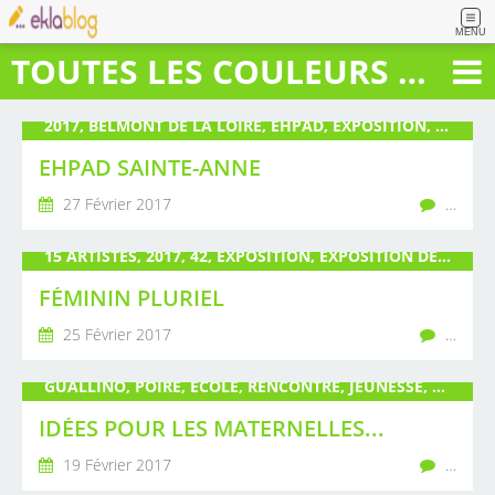
MENU
TOUTES LES COULEURS DU BONHEUR
2017, BELMONT DE LA LOIRE, EHPAD, EXPOSITION, GUALLINO, JOIE, MAISON DE RETRAITE, MARS, PEINTURE, POIRÉ
EHPAD SAINTE-ANNE
27 Février 2017
…
15 ARTISTES, 2017, 42, EXPOSITION, EXPOSITION DE GROUPE, FÉMININ, GUALLINO, LA PACAUDIÈRE, PEINTURE, POIRÉ, VISIONS CROISÉES
FÉMININ PLURIEL
25 Février 2017
…
GUALLINO, POIRÉ, ÉCOLE, RENCONTRE, JEUNESSE, LIVRE
IDÉES POUR LES MATERNELLES...
19 Février 2017
…