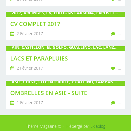
2017, ARCINGES, CV, ÉDITIONS CARMINA, EXPOSITION, GUALLINO, LIVRE, PEINTURE, POIRÉ, PUBLICATION, ROANNE, ROMAN, SCULPTURE, TÉMOIGNAGE, TOILE
CV COMPLET 2017
2 Février 2017
…
AIN, CASTILLON, EL GOLFO, GUALLINO, LAC, LANZAROTE, NANTUA, OMBRELLE, PARAPLUIE, POIRÉ, SAINT-JULIEN-DE-VERDON, THAÏLANDE, VERDON
LACS ET PARAPLUIES
2 Février 2017
…
ASIE, CHINE, CITÉ INTERDITE, GUALLINO, LAMPANG, LAOS, MYAMAR, OMBRELLE, PARAPLUIE, PARIS LUMIÈRE CAPITALE, PÉKIN, POIRÉ, THAÏLANDE
OMBRELLES EN ASIE - SUITE
1 Février 2017
…
Thème Magazine © - Hébergé par
Eklablog