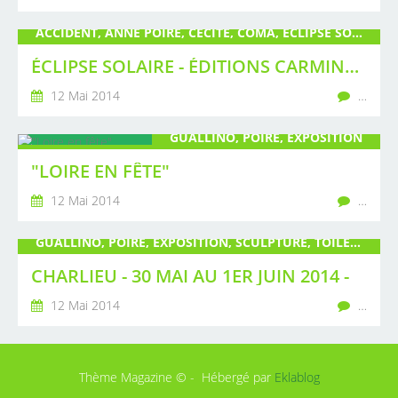
ACCIDENT, ANNE POIRÉ, CÉCITÉ, COMA, ÉCLIPSE SOLAIRE, ÉDITIONS CARMINA, ÉMOTION, HISTOIRE D'AMOUR, ROMAN, ROMANTIQUE, SENTIMENT, TENDRESSE
ÉCLIPSE SOLAIRE - ÉDITIONS CARMINA (1)
12 Mai 2014
…
GUALLINO, POIRÉ, EXPOSITION
"LOIRE EN FÊTE"
12 Mai 2014
…
GUALLINO, POIRÉ, EXPOSITION, SCULPTURE, TOILE, TABLEAU
CHARLIEU - 30 MAI AU 1ER JUIN 2014 -
12 Mai 2014
…
Thème Magazine © - Hébergé par
Eklablog