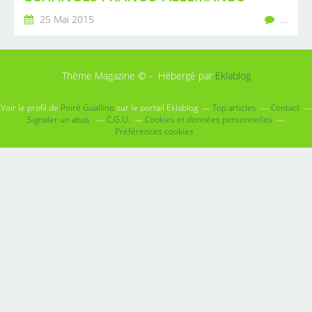
25 Mai 2015
…
Thème Magazine © - Hébergé par
Eklablog
Voir le profil de
Poiré Guallino
sur le portail Eklablog
Top articles
Contact
Signaler un abus
C.G.U.
Cookies et données personnelles
Préférences cookies