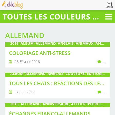
MENU
TOUTES LES COULEURS DU BONHEUR
ALLEMAND
2016, ALBUM, ALLEMAND, ANGLAIS, ANIMAUX, ANTI-STRESS, COLORIAGE, ÉDITIONS CARMINA, ESPAGNOL, FRANÇAIS, GUALLINO, LIVRE, MANDALA, POIRÉ, PUBLICATION
COLORIAGE ANTI-STRESS
28 Février 2016
…
ALBUM, ALLEMAND, ANGLAIS, COULEURS, ÉDITION, ÉDITIONS CARMINA, ESPAGNOL, GUALLINO, JEUNESSE, LIVRE, LIVRE D'ART, POIRÉ, RÉÉDITION, TOUS LES CHATS
TOUS LES CHATS : RÉACTIONS DES LECTEURS
17 Juin 2015
…
2015, ALLEMAND, ANNIVERSAIRE, ATELIER D'ÉCRITURE, BILINGUE, COLLÈGE, ÉVÉNEMENT, FÊTE, GUALLINO, JEUNESSE, JUMELAGE, LIVRE, POIRÉ, SCULPTURE, TOILE
ÉCHANGES FRANCO-ALLEMANDS