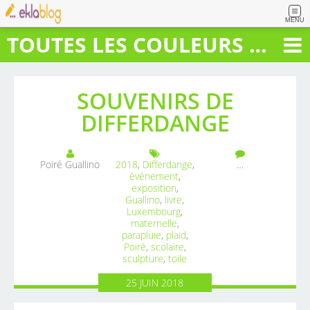
MENU
TOUTES LES COULEURS DU BONHEUR
SOUVENIRS DE
DIFFERDANGE
Poiré Guallino
2018
,
Differdange
,
…
événement
,
exposition
,
Guallino
,
livre
,
Luxembourg
,
maternelle
,
parapluie
,
plaid
,
Poiré
,
scolaire
,
sculpture
,
toile
25
JUIN
2018