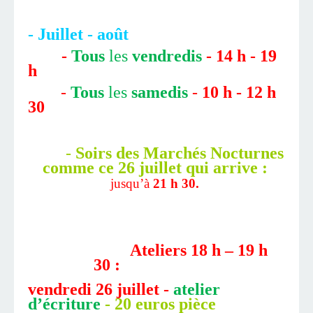
- Juillet - août
-
Tous
les
vendredis
-
14 h - 19
h
-
Tous
les
samedis
-
10 h - 12 h
30
-
S
oirs des Marchés Nocturnes
comme ce 26 juillet qui arrive :
jusqu’à
21 h 30.
Ateliers 18 h – 19 h
30 :
vendredi 26 juillet -
atelier
d’écriture
- 20 euros pièce