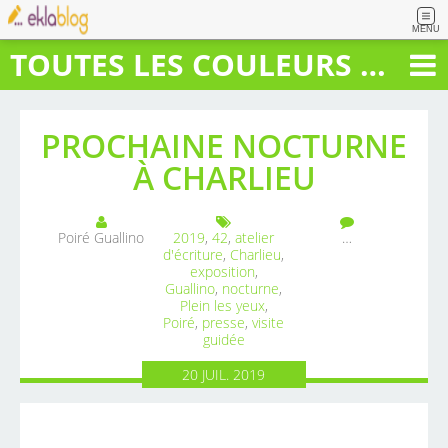
MENU
TOUTES LES COULEURS DU BONHEUR
PROCHAINE NOCTURNE
À CHARLIEU
Poiré Guallino
2019
,
42
,
atelier
…
d'écriture
,
Charlieu
,
exposition
,
Guallino
,
nocturne
,
Plein les yeux
,
Poiré
,
presse
,
visite
guidée
20
JUIL.
2019