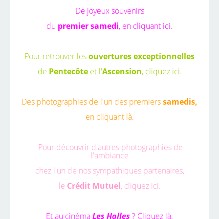
De joyeux souvenirs
du
premier samedi
,
en cliquant ici.
Pour retrouver les
ouvertures exceptionnelles
de
Pentecôte
et l'
Ascension
,
cliquez ici.
Des photographies de l'un des premiers
samedis,
en cliquant là.
Pour découvrir d'autres photographies de
l'ambiance
chez l'un de nos sympathiques partenaires,
le
Crédit Mutuel
,
cliquez ici.
Et au cinéma
Les Halles
?
Cliquez là.