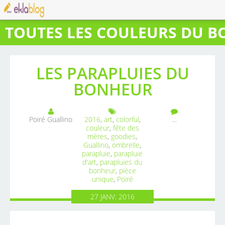
LES PARAPLUIES DU
BONHEUR
Poiré Guallino
2016
,
art
,
colorful
,
…
couleur
,
fête des
mères
,
goodies
,
Guallino
,
ombrelle
,
parapluie
,
parapluie
d'art
,
parapluies du
bonheur
,
pièce
unique
,
Poiré
27
JANV.
2016