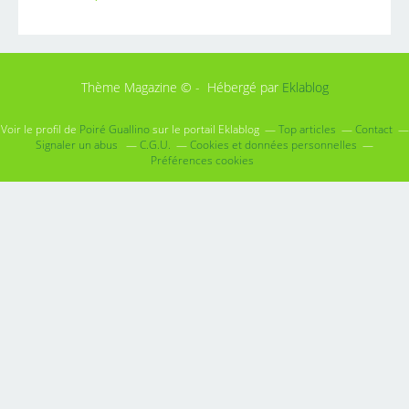
Thème Magazine © - Hébergé par
Eklablog
Voir le profil de
Poiré Guallino
sur le portail Eklablog
Top articles
Contact
Signaler un abus
C.G.U.
Cookies et données personnelles
Préférences cookies