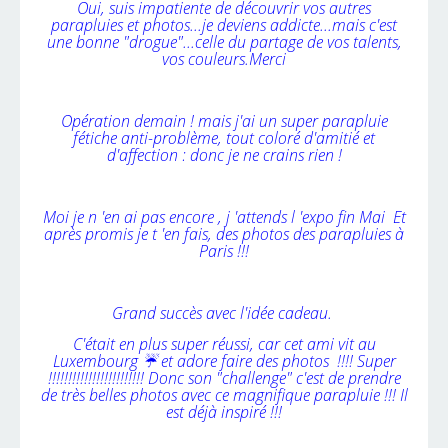
Oui, suis impatiente de découvrir vos autres
parapluies et photos...je deviens addicte...mais c'est
une bonne "drogue"...celle du partage de vos talents,
vos couleurs.Merci
Opération demain ! mais j'ai un super parapluie
fétiche anti-problème, tout coloré d'amitié et
d'affection : donc je ne crains rien !
Moi je n 'en ai pas encore , j 'attends l 'expo fin Mai
Et
après promis je t 'en fais, des photos des parapluies à
Paris !!!
Grand succès avec l'idée cadeau.
C'était en plus super réussi, car cet ami vit au
Luxembourg
☔
et adore
faire des photos !!!!
Super
!!!!!!!!!!!!!!!!!!!!!!!!
Donc son "challenge" c'est de prendre
de très belles photos avec ce magnifique parapluie !!!
Il
est déjà inspiré !!!