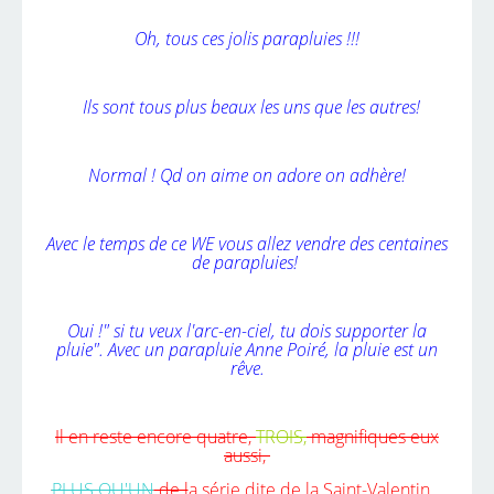
Oh, tous ces jolis parapluies !!!
Ils sont tous plus beaux les uns que les autres!
Normal ! Qd on aime on adore on adhère!
Avec le temps de ce WE vous allez vendre des centaines
de parapluies!
Oui !" si tu veux l'arc-en-ciel, tu dois supporter la
pluie". Avec un parapluie
Anne Poiré
, la pluie est un
rêve.
Il en reste encore quatre,
TROIS,
magnifiques eux
aussi,
PLUS QU'UN
de l
a série dite de la Saint-Valentin...