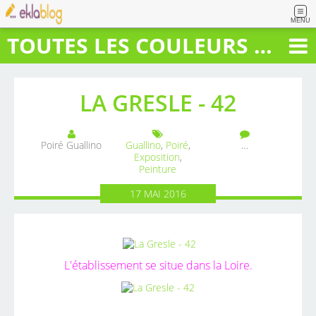
MENU
TOUTES LES COULEURS DU BONHEUR
LA GRESLE - 42
Poiré Guallino
Guallino
,
Poiré
,
…
Exposition
,
Peinture
17
MAI
2016
L'établissement se situe dans la Loire.