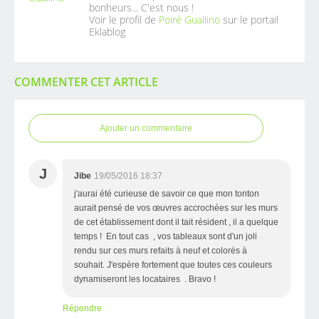
bonheurs... C'est nous !
Voir le profil de
Poiré Guallino
sur le portail
Eklablog
COMMENTER CET ARTICLE
Ajouter un commentaire
J
Jibe
19/05/2016 18:37
j'aurai été curieuse de savoir ce que mon tonton
aurait pensé de vos œuvres accrochées sur les murs
de cet établissement dont il tait résident , il a quelque
temps ! En tout cas , vos tableaux sont d'un joli
rendu sur ces murs refaits à neuf et colorés à
souhait. J'espère fortement que toutes ces couleurs
dynamiseront les locataires . Bravo !
Répondre