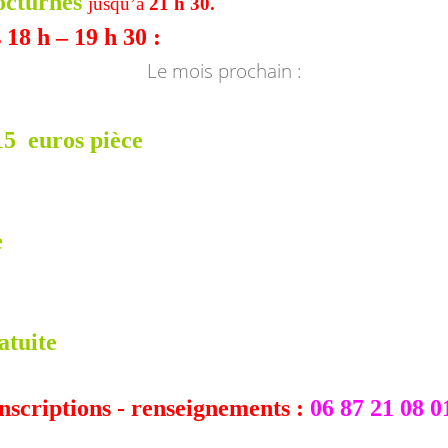
octurnes
jusqu’à
21 h 30.
 18 h – 19 h 30 :
Le mois prochain :
15 euros pièce
e
atuite
nscriptions - renseignements
:
06 87 21 08 0