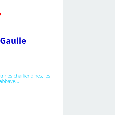
h
 Gaulle
trines charliendines, les
..
'abbaye.