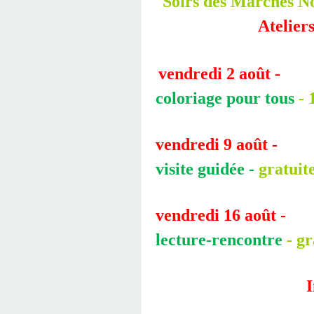
S
oirs des Marchés N
Ateliers
vendredi 2 août -
coloriage pour tous
- 
vendredi 9 août -
visite guidée -
gratuit
vendredi 16 août -
lecture-rencontre
- gr
I