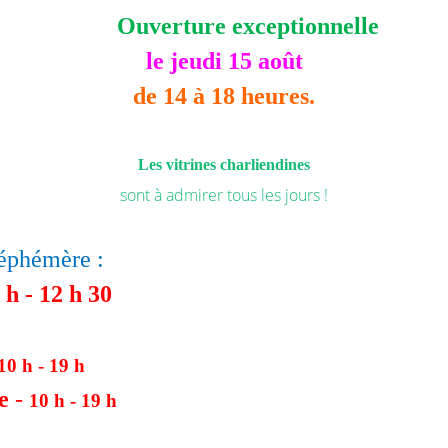
Ouverture exceptionnelle
le jeudi 15 août
de 14 à 18 heures.
Les
vitrines charliendines
sont à admirer tous les jours !
 éphémère :
 h - 12 h 30
10 h - 19 h
e
-
10 h - 19 h