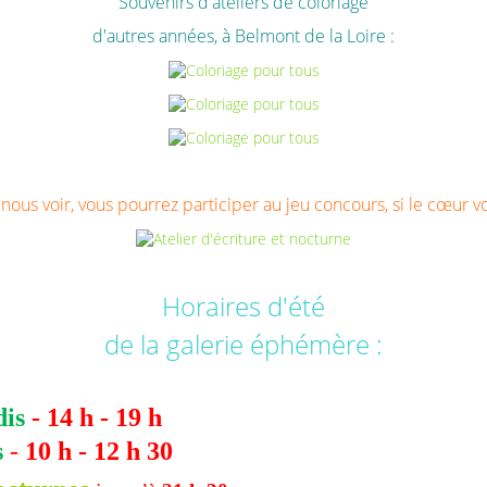
Souvenirs d'ateliers de coloriage
d'autres années, à Belmont de la Loire :
nous voir, vous pourrez participer au jeu concours, si le cœur vo
Horaires d'été
de la galerie éphémère :
dis
-
14 h - 19 h
s
-
10 h - 12 h 30