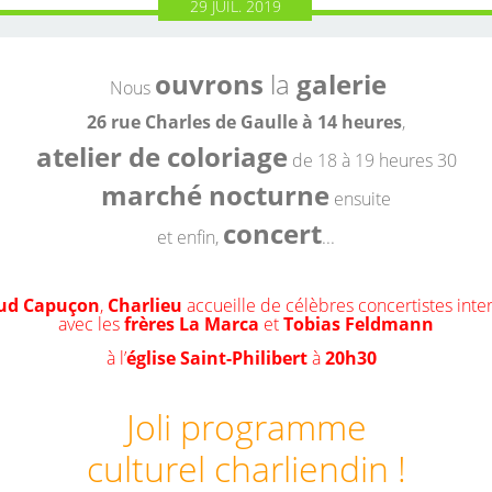
29
JUIL.
2019
ouvrons
la
galerie
Nous
26 rue Charles de Gaulle à 14 heures
,
atelier de coloriage
de 18 à 19 heures 30
marché nocturne
ensuite
concert
et enfin,
...
ud Capuçon
,
Charlieu
accueille de célèbres concertistes int
avec les
frères La Marca
et
Tobias Feldmann
à l’
église Saint-Philibert
à
20h30
Joli programme
culturel charliendin !