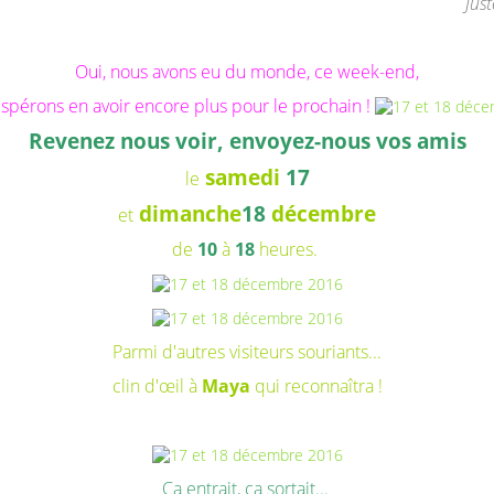
Jus
Oui, nous avons eu du monde, ce week-end,
espérons en avoir encore plus pour le prochain !
Revenez nous voir, envoyez-nous vos amis
samedi
17
le
dimanche
18
décembre
et
de
10
à
18
heures.
Parmi d'autres visiteurs souriants...
clin d'œil à
Maya
qui reconnaîtra !
Ça entrait, ça sortait...