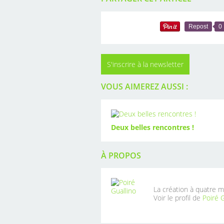
Repost
0
S'inscrire à la newsletter
VOUS AIMEREZ AUSSI :
Deux belles rencontres !
À PROPOS
La création à quatre m
Voir le profil de
Poiré G